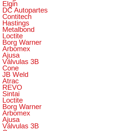
Elgin
DC Autopartes
Contitech
Hastings
Metalbond
Loctite
Borg Warner
Arbomex
Ajusa
Válvulas 3B
Cone
JB Weld
Atrac
REVO
Sintai
Loctite
Borg Warner
Arbomex
Ajusa
Válvulas 3B