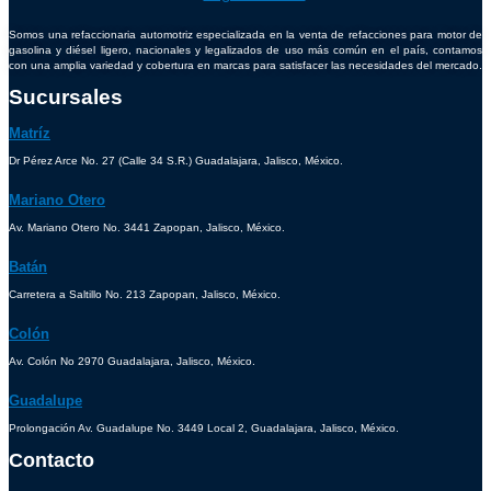
Somos una refaccionaria automotriz especializada en la venta de refacciones para motor de
gasolina y diésel ligero, nacionales y legalizados de uso más común en el país, contamos
con una amplia variedad y cobertura en marcas para satisfacer las necesidades del mercado.
Sucursales
Matríz
Dr Pérez Arce No. 27 (Calle 34 S.R.) Guadalajara, Jalisco, México.
Mariano Otero
Av. Mariano Otero No. 3441 Zapopan, Jalisco, México.
Batán
Carretera a Saltillo No. 213 Zapopan, Jalisco, México.
Colón
Av. Colón No 2970 Guadalajara, Jalisco, México.
Guadalupe
Prolongación Av. Guadalupe No. 3449 Local 2, Guadalajara, Jalisco, México.
Contacto