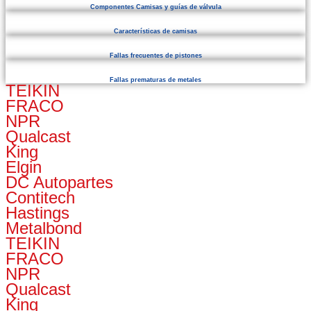
Componentes Camisas y guías de válvula
Características de camisas
Fallas frecuentes de pistones
Fallas prematuras de metales
TEIKIN
FRACO
NPR
Qualcast
King
Elgin
DC Autopartes
Contitech
Hastings
Metalbond
TEIKIN
FRACO
NPR
Qualcast
King