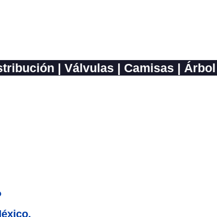
marcas del mercado.
ón | Válvulas | Camisas | Árbol de leva
?
éxico.