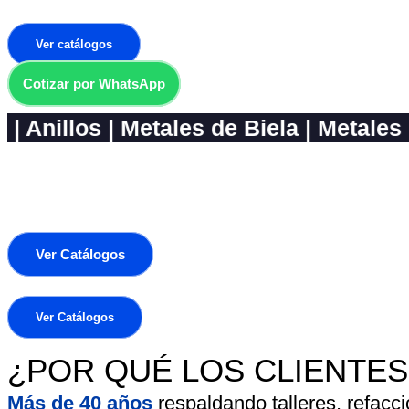
Refacciones para motor gasolina y diésel ligero con co
Ver catálogos
Cotizar por WhatsApp
 | Metales de Biela | Metales de centro
Ver Catálogos
Ver Catálogos
¿POR QUÉ LOS CLIENTE
Más de 40 años
respaldando talleres, refacc