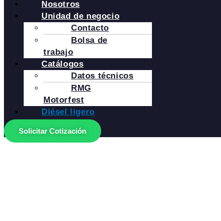
Nosotros
Unidad de negocio
Contacto
Bolsa de
trabajo
Catálogos
Datos técnicos
RMG
Motorfest
Diésel ligero
Solicitar Cotización
Pistones y anillos que garantizan un sellado perfect