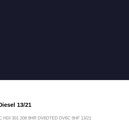
Diesel 13/21
 HDI 301 208 9HR DV6DTED DV6C 9HF 13/21