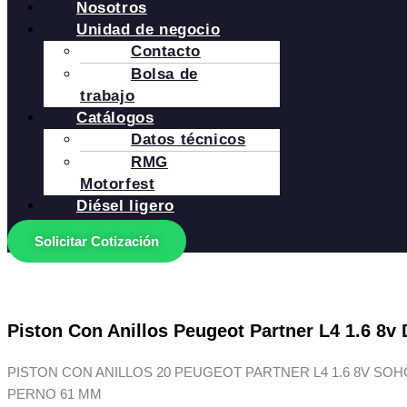
Nosotros
Unidad de negocio
Contacto
Bolsa de
trabajo
Catálogos
Datos técnicos
RMG
Motorfest
Diésel ligero
Solicitar Cotización
Piston Con Anillos Peugeot Partner L4 1.6 8v 
PISTON CON ANILLOS 20 PEUGEOT PARTNER L4 1.6 8V SOHC
PERNO 61 MM