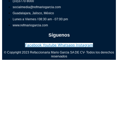
(33)3770 8000
socialmedia@refmariogarcia.com
Guadalajara, Jalisco, México
Lunes a Viernes / 08:30 am - 07:00 pm
www.refmariogarcia.com
Síguenos
Facebook
Youtube
Whatsapp
Instagram
© Copyright 2023 Refaccionaria Mario Garcia SA DE CV- Todos los derechos
reservados
Aviso de privacidad
0
Cerrar carrito
Tu carrito está vacío
0