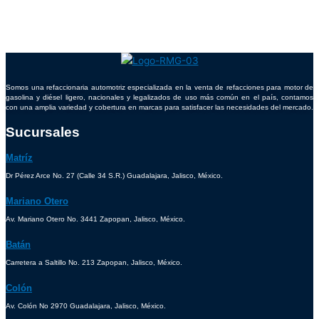
Somos una refaccionaria automotriz especializada en la venta de refacciones para motor de
gasolina y diésel ligero, nacionales y legalizados de uso más común en el país, contamos
con una amplia variedad y cobertura en marcas para satisfacer las necesidades del mercado.
Sucursales
Matríz
Dr Pérez Arce No. 27 (Calle 34 S.R.) Guadalajara, Jalisco, México.
Mariano Otero
Av. Mariano Otero No. 3441 Zapopan, Jalisco, México.
Batán
Carretera a Saltillo No. 213 Zapopan, Jalisco, México.
Colón
Av. Colón No 2970 Guadalajara, Jalisco, México.