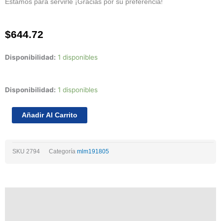
Estamos para servirle ¡Gracias por su preferencia!
$
644.72
Disponibilidad:
1 disponibles
Metales
Disponibilidad:
1 disponibles
De
Centro
Añadir Al Carrito
10
Pick
Up
SKU
2794
Categoría
mlm191805
Nissan
4cil
2.4
12v
Descripción
Y
16v
Información adicional
99/05