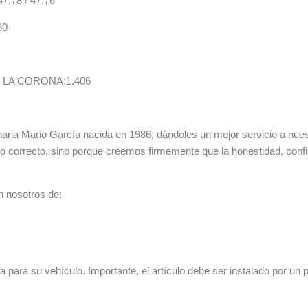
78 / 47,76
60
LA CORONA:1.406
ia Mario García nacida en 1986, dándoles un mejor servicio a nuestr
lo correcto, sino porque creemos firmemente que la honestidad, con
n nosotros de:
 para su vehículo. Importante, el artículo debe ser instalado por un p