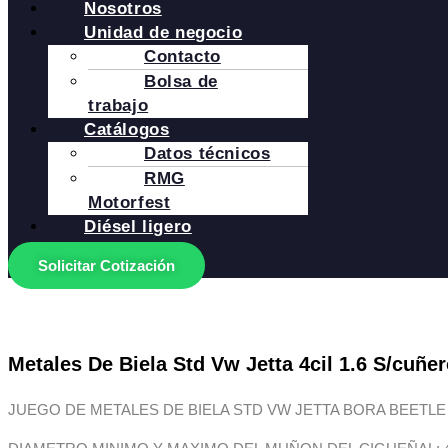
Nosotros
Unidad de negocio
Contacto
Bolsa de
trabajo
Catálogos
Datos técnicos
RMG
Motorfest
Diésel ligero
Solicitar Cotización
Metales De Biela Std Vw Jetta 4cil 1.6 S/cuñe
JUEGO DE METALES DE BIELA STD VW JETTA BORA BEETLE LU