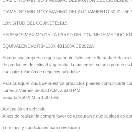
DIAMETRO MINIMO Y MAXIMO DEL MUÑON DEL CIGUEÑAL: 47,
DIAMETRO MINIMO Y MAXIMO DEL ALOJAMIENTO:50.61 / 50.
LONGITUD DEL COJINETE:18.5
ESPESOS MAXIMO DE LA PARED DEL COJINETE MEDIDO EN 
EQUIVALENCIA: RB4135X 4B1609A CB2022A
Somos una empresa orgullosamente Jalisciense llamada Refaccionar
de productos de calidad y garantía. Lo hacemos no sólo porque es 
cualquier relación de negocios saludable.
Para cualquier duda de nuestros productos puedes comunicarte co
Lunes a Viernes de 9:30 A.M. a 6:00 P.M.
Sábado 9:30 A.M. a 1:30 P.M.
Aplicación en vehículo
Antes de realizar la compra favor de asegurarse que la pieza es apta
Términos y condiciones para devolución