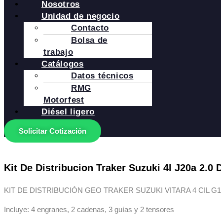
Nosotros
Unidad de negocio
Contacto
Bolsa de
trabajo
Catálogos
Datos técnicos
RMG
Motorfest
Diésel ligero
Solicitar Cotización
Kit De Distribucion Traker Suzuki 4l J20a 2.0
KIT DE DISTRIBUCIÓN GEO TRAKER SUZUKI VITARA 4 CIL G18 
Incluye: 4 engranes, 2 cadenas, 3 guías y 2 tensores