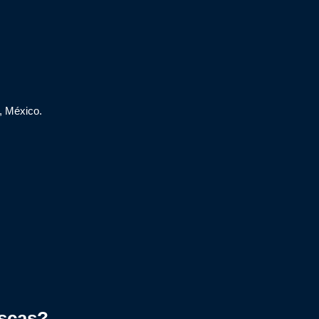
, México.
scas?