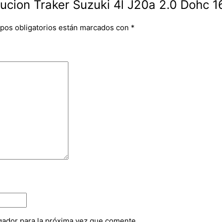
ibucion Traker Suzuki 4l J20a 2.0 Dohc 
pos obligatorios están marcados con
*
gador para la próxima vez que comente.