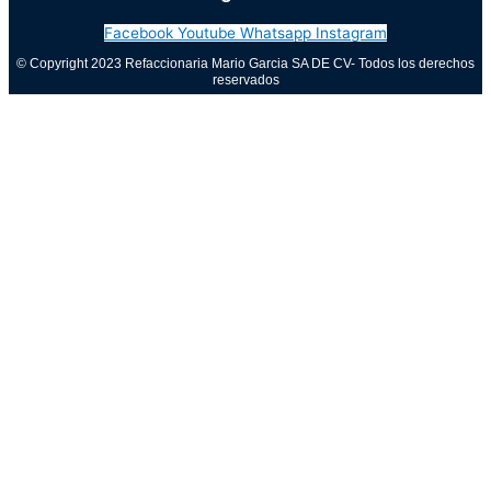
Facebook
Youtube
Whatsapp
Instagram
© Copyright 2023 Refaccionaria Mario Garcia SA DE CV- Todos los derechos
reservados
Aviso de privacidad
0
Cerrar carrito
Tu carrito está vacío
0
Visita nuestra tienda para ver lo que está disponible
Total del carrito:
Total
$
0.00
Tu carrito está vacío. Compra ahora →
Call Now Button