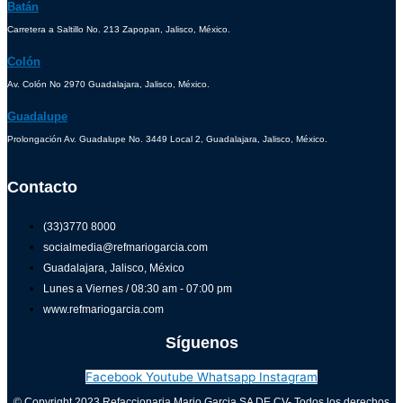
Batán
Carretera a Saltillo No. 213 Zapopan, Jalisco, México.
Colón
Av. Colón No 2970 Guadalajara, Jalisco, México.
Guadalupe
Prolongación Av. Guadalupe No. 3449 Local 2, Guadalajara, Jalisco, México.
Contacto
(33)3770 8000
socialmedia@refmariogarcia.com
Guadalajara, Jalisco, México
Lunes a Viernes / 08:30 am - 07:00 pm
www.refmariogarcia.com
Síguenos
Facebook
Youtube
Whatsapp
Instagram
© Copyright 2023 Refaccionaria Mario Garcia SA DE CV- Todos los derechos