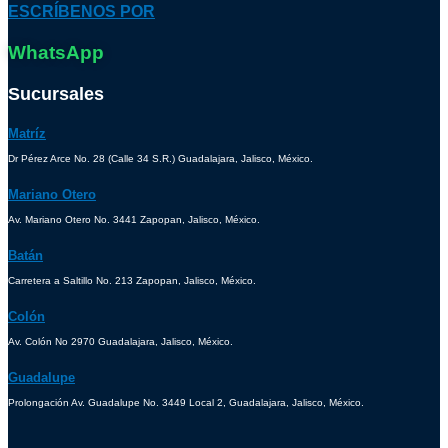
ESCRÍBENOS POR
WhatsApp
Sucursales
Matríz
Dr Pérez Arce No. 28 (Calle 34 S.R.) Guadalajara, Jalisco, México.
Mariano Otero
Av. Mariano Otero No. 3441 Zapopan, Jalisco, México.
Batán
Carretera a Saltillo No. 213 Zapopan, Jalisco, México.
Colón
Av. Colón No 2970 Guadalajara, Jalisco, México.
Guadalupe
Prolongación Av. Guadalupe No. 3449 Local 2, Guadalajara, Jalisco, México.