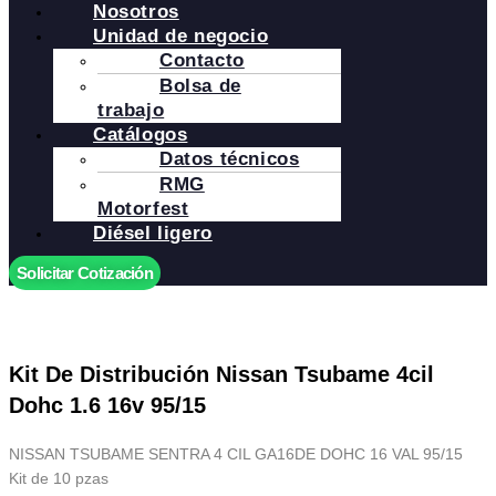
Nosotros
Unidad de negocio
Contacto
Bolsa de
trabajo
Catálogos
Datos técnicos
RMG
Motorfest
Diésel ligero
Solicitar Cotización
Kit De Distribución Nissan Tsubame 4cil
Dohc 1.6 16v 95/15
NISSAN TSUBAME SENTRA 4 CIL GA16DE DOHC 16 VAL 95/15
Kit de 10 pzas