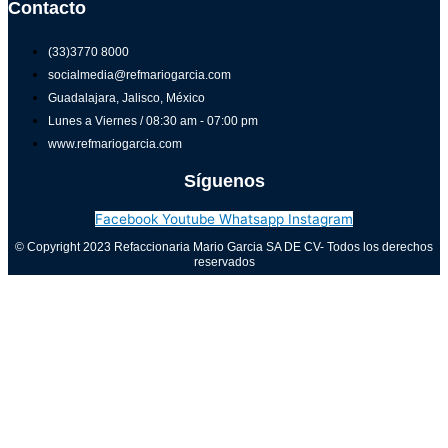
Contacto
(33)3770 8000
socialmedia@refmariogarcia.com
Guadalajara, Jalisco, México
Lunes a Viernes / 08:30 am - 07:00 pm
www.refmariogarcia.com
Síguenos
Facebook
Youtube
Whatsapp
Instagram
© Copyright 2023 Refaccionaria Mario Garcia SA DE CV- Todos los derechos
reservados
Aviso de privacidad
0
Cerrar carrito
Tu carrito está vacío