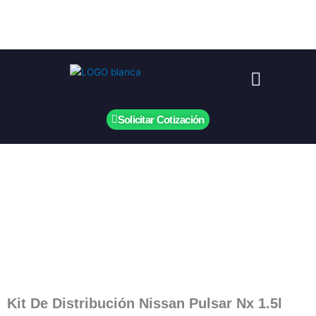
Ir
al
contenido
Menú
Solicitar Cotización
Kit De Distribución Nissan Pulsar Nx 1.5l