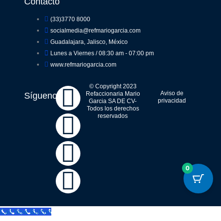
Contacto
(33)3770 8000
socialmedia@refmariogarcia.com
Guadalajara, Jalisco, México
Lunes a Viernes / 08:30 am - 07:00 pm
www.refmariogarcia.com
F
Y
W
I
© Copyright 2023
Aviso de
Refaccionaria Mario
Síguenos
privacidad
Garcia SA DE CV-
Todos los derechos
a
o
h
n
reservados
c
u
a
s
e
t
t
t
0
b
u
s
a
Call Now Button