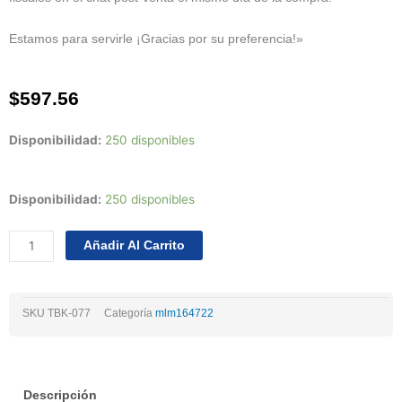
Estamos para servirle ¡Gracias por su preferencia!»
$
597.56
Disponibilidad:
250 disponibles
Kit
Disponibilidad:
250 disponibles
De
Distribución
Añadir Al Carrito
Nissan
Pulsar
Nx
SKU
TBK-077
Categoría
mlm164722
1.5l
4cil
Sohc
82/97
Descripción
cantidad