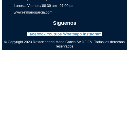
Lunes a Viernes / 08:30 am - 07:00 pm
www.refmariogarcia.com
Síguenos
Facebook
Youtube
Whatsapp
Instagram
© Copyright 2023 Refaccionaria Mario Garcia SA DE CV- Todos los derechos
reservados
Aviso de privacidad
0
Cerrar carrito
Tu carrito está vacío
0
Visita nuestra tienda para ver lo que está disponible
Total del carrito:
Total
$
0.00