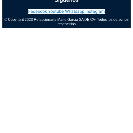
Síguenos
Facebook
Youtube
Whatsapp
Instagram
© Copyright 2023 Refaccionaria Mario Garcia SA DE CV- Todos los derechos
reservados
Aviso de privacidad
0
Cerrar carrito
Tu carrito está vacío
0
Visita nuestra tienda para ver lo que está disponible
Total del carrito:
Total
$
0.00
Tu carrito está vacío. Compra ahora →
Call Now Button