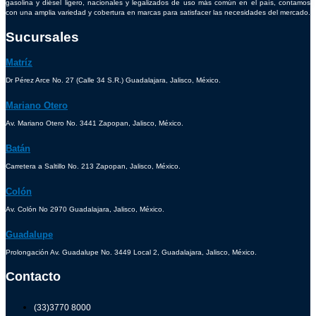
gasolina y diésel ligero, nacionales y legalizados de uso más común en el país, contamos
con una amplia variedad y cobertura en marcas para satisfacer las necesidades del mercado.
Sucursales
Matríz
Dr Pérez Arce No. 27 (Calle 34 S.R.) Guadalajara, Jalisco, México.
Mariano Otero
Av. Mariano Otero No. 3441 Zapopan, Jalisco, México.
Batán
Carretera a Saltillo No. 213 Zapopan, Jalisco, México.
Colón
Av. Colón No 2970 Guadalajara, Jalisco, México.
Guadalupe
Prolongación Av. Guadalupe No. 3449 Local 2, Guadalajara, Jalisco, México.
Contacto
(33)3770 8000