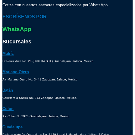
Cotiza con nuestros asesores especializados por WhatsApp
ESCRÍBENOS POR
WhatsApp
Sucursales
Matríz
Dr Pérez Arce No. 28 (Calle 34 S.R.) Guadalajara, Jalisco, México.
Mariano Otero
Av. Mariano Otero No. 3441 Zapopan, Jalisco, México.
Batán
Carretera a Saltillo No. 213 Zapopan, Jalisco, México.
Colón
Av. Colón No 2970 Guadalajara, Jalisco, México.
Guadalupe
Prolongación Av. Guadalupe No. 3449 Local 2, Guadalajara, Jalisco, México.