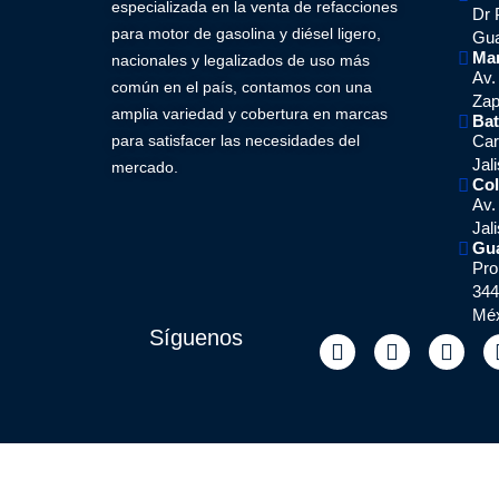
especializada en la venta de refacciones
Dr 
para motor de gasolina y diésel ligero,
Gua
Mar
nacionales y legalizados de uso más
Av.
común en el país, contamos con una
Zap
amplia variedad y cobertura en marcas
Ba
Car
para satisfacer las necesidades del
Jal
mercado.
Co
Av.
Jal
Gu
Pro
344
Méx
Síguenos
F
Y
W
a
o
h
c
u
a
e
t
t
b
u
s
o
b
a
o
e
p