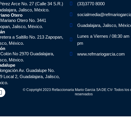
Pérez Arce No. 27 (Calle 34 S.R.)
(33)3770 8000
dalajara, Jalisco, México.
socialmedia@refmariogarci
iano Otero
 Mariano Otero No. 3441
Guadalajara, Jalisco, Méxic
opan, Jalisco, México.
tán
Lunes a Viernes / 08:30 am 
retera a Saltillo No. 213 Zapopan,
isco, México.
pm
lón
 Colón No 2970 Guadalajara,
www.refmariogarcia.com
isco, México.
adalupe
longación Av. Guadalupe No.
9 Local 2, Guadalajara, Jalisco,
ico.
I
© Copyright 2023 Refaccionaria Mario Garcia SA DE CV- Todos los
reservados
n
s
t
a
g
r