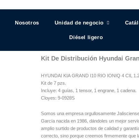
Nosotros
Unidad de negocio
Catá
Diésel ligero
Kit De Distribución Hyundai Grand
HYUNDAI KIA GRAND I10 RIO IONIQ 4 CIL 1.
Kit de 7 pzs.
Incluye: 4 guías, 1 tensor, 1 engrane, 1 cadena.
Cloyes: 9-0928S
Somos una empresa orgullosamente Jalisciense
García nacida en 1986, dándoles un mejor servic
amplio surtido de productos de calidad y garant
correcto, sino porque creemos firmemente que l