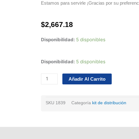
Estamos para servirle ¡Gracias por su preferenc
$
2,667.18
Disponibilidad:
5 disponibles
Kit
Disponibilidad:
5 disponibles
De
Distribución
Añadir Al Carrito
Hyundai
Grand
I10
SKU
1839
Categoría
kit de distribución
4cil
1.2
16v
14/18
cantidad