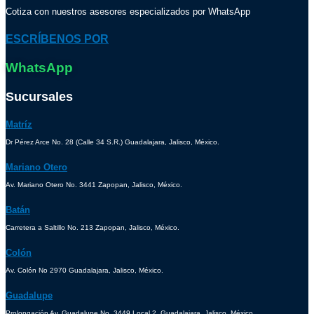
Cotiza con nuestros asesores especializados por WhatsApp
ESCRÍBENOS POR
WhatsApp
Sucursales
Matríz
Dr Pérez Arce No. 28 (Calle 34 S.R.) Guadalajara, Jalisco, México.
Mariano Otero
Av. Mariano Otero No. 3441 Zapopan, Jalisco, México.
Batán
Carretera a Saltillo No. 213 Zapopan, Jalisco, México.
Colón
Av. Colón No 2970 Guadalajara, Jalisco, México.
Guadalupe
Prolongación Av. Guadalupe No. 3449 Local 2, Guadalajara, Jalisco, México.