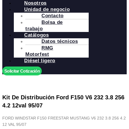
Nosotros
Unidad de negocio
Contacto
Bolsa de
trabajo
Catálogos
Datos técnicos
RMG
Motorfest
Diésel ligero
Solicitar Cotización
Kit De Distribución Ford F150 V6 232 3.8 256
4.2 12val 95/07
FORD WINDSTAR F150 FREESTAR MUSTANG V6 232 3.8 256 4.2
12 VAL 95/07