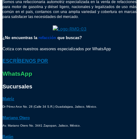
Somos una refaccionaria automotriz especializada en la venta de refacciones
para motor de gasolina y diésel ligero, nacionales y legalizados de uso más
común en el país, contamos con una amplia variedad y cobertura en marcas
para satisfacer las necesidades del mercado.
¿No encuentras la
refacción
que buscas?
Cotiza con nuestros asesores especializados por WhatsApp
ESCRÍBENOS POR
WhatsApp
Sucursales
Matríz
Dr Pérez Arce No. 28 (Calle 34 S.R.) Guadalajara, Jalisco, México.
Mariano Otero
Av. Mariano Otero No. 3441 Zapopan, Jalisco, México.
Batán