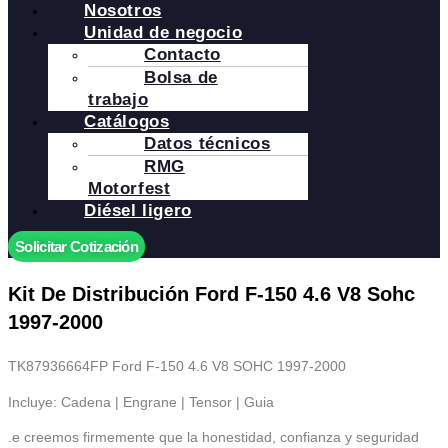
Nosotros
Unidad de negocio
Contacto
Bolsa de
trabajo
Catálogos
Datos técnicos
RMG
Motorfest
Diésel ligero
Solicitar Cotización
Kit De Distribución Ford F-150 4.6 V8 Sohc
1997-2000
TK87936664FP Ford F-150 4.6 V8 SOHC 1997-2000
Incluye: Cadena | Engrane | Tensor | Guia
.e creemos firmemente que la honestidad, confianza y seguridad