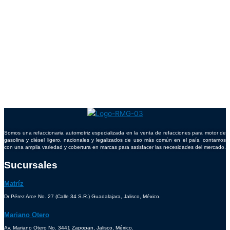
Somos una refaccionaria automotriz especializada en la venta de refacciones para motor de
gasolina y diésel ligero, nacionales y legalizados de uso más común en el país, contamos
con una amplia variedad y cobertura en marcas para satisfacer las necesidades del mercado.
Sucursales
Matríz
Dr Pérez Arce No. 27 (Calle 34 S.R.) Guadalajara, Jalisco, México.
Mariano Otero
Av. Mariano Otero No. 3441 Zapopan, Jalisco, México.