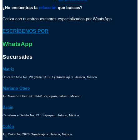
¿No encuentras la
refacción
que buscas?
Cotiza con nuestros asesores especializados por WhatsApp
ESCRÍBENOS POR
WhatsApp
Sucursales
Matríz
Dr Pérez Arce No. 28 (Calle 34 S.R.) Guadalajara, Jalisco, México.
Mariano Otero
Av. Mariano Otero No. 3441 Zapopan, Jalisco, México.
Batán
Carretera a Saltillo No. 213 Zapopan, Jalisco, México.
Colón
Av. Colón No 2970 Guadalajara, Jalisco, México.