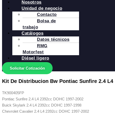
Nosotros
Unidad de negocio
Contacto
Bolsa de
trabajo
Catálogos
Datos técnicos
RMG
Motorfest
Diésel ligero
Solicitar Cotización
Kit De Distribucion Bw Pontiac Sunfire 2.4 L4
TK900405FP
Pontiac Sunfire 2.4 L4 2392cc DOHC 1997-2002
Buick Skylark 2.4 L4 2392cc DOHC 1997-1998
Chevrolet Cavalier 2.4 L4 2392cc DOHC 1997-2002