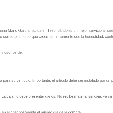
ia Mario García nacida en 1986, dándoles un mejor servicio a nuestr
lo correcto, sino porque creemos firmemente que la honestidad, con
n nosotros de:
 para su vehículo. Importante, el artículo debe ser instalado por un p
La caja no debe presentar daños. No recibe material sin caja, ya ins
s en el chat post-venta el mismo día de la compra.