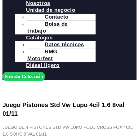
Nosotros
Unidad de negocio
Contacto
Bolsa de
trabajo
Catálogos
Datos técnicos
RMG
Motorfest
Diésel ligero
Solicitar Cotización
Juego Pistones Std Vw Lupo 4cil 1.6 8val
01/11
JUEGO DE 4 PISTONES STD VW LUPO POLO CROSS FOX 4CIL
1.6 SOHC 8 VAL 01/11