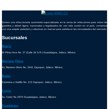
Somos una refaccionaria automotriz especializada en la venta de refacciones para motor de
gasolina y diésel ligero, nacionales y legalizados de uso más común en el país, contamos
con una amplia variedad y cobertura en marcas para satisfacer las necesidades del mercado.
Sucursales
Matríz
Dr Pérez Arce No. 27 (Calle 34 S.R.) Guadalajara, Jalisco, México.
Mariano Otero
Av. Mariano Otero No. 3441 Zapopan, Jalisco, México.
Batán
Carretera a Saltillo No. 213 Zapopan, Jalisco, México.
Colón
Av. Colón No 2970 Guadalajara, Jalisco, México.
Guadalupe