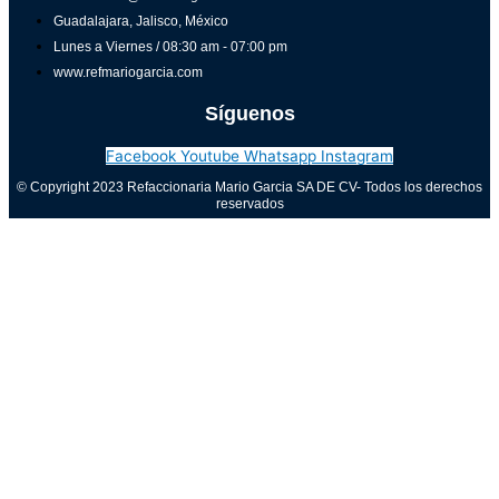
Guadalajara, Jalisco, México
Lunes a Viernes / 08:30 am - 07:00 pm
www.refmariogarcia.com
Síguenos
Facebook
Youtube
Whatsapp
Instagram
© Copyright 2023 Refaccionaria Mario Garcia SA DE CV- Todos los derechos
reservados
Aviso de privacidad
0
Cerrar carrito
Tu carrito está vacío
0
Visita nuestra tienda para ver lo que está disponible