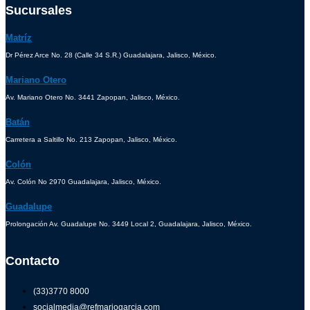
Sucursales
Matríz
Dr Pérez Arce No. 28 (Calle 34 S.R.) Guadalajara, Jalisco, México.
Mariano Otero
Av. Mariano Otero No. 3441 Zapopan, Jalisco, México.
Batán
Carretera a Saltillo No. 213 Zapopan, Jalisco, México.
Colón
Av. Colón No 2970 Guadalajara, Jalisco, México.
Guadalupe
Prolongación Av. Guadalupe No. 3449 Local 2, Guadalajara, Jalisco, México.
Contacto
(33)3770 8000
socialmedia@refmariogarcia.com