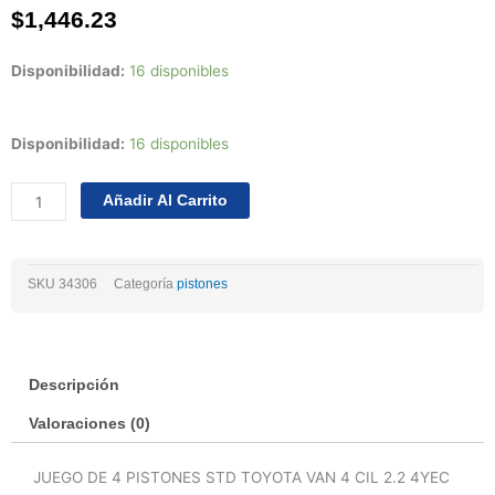
$
1,446.23
Disponibilidad:
16 disponibles
Juego
Disponibilidad:
16 disponibles
Pistones
Std
Añadir Al Carrito
Toyota
Van
4
SKU
34306
Categoría
pistones
Cil
2.2
4yec
8val
Descripción
86/89
cantidad
Valoraciones (0)
JUEGO DE 4 PISTONES STD TOYOTA VAN 4 CIL 2.2 4YEC