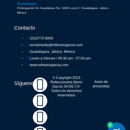
Guadalupe
Prolongación Av. Guadalupe No. 3449 Local 2, Guadalajara, Jalisco,
México.
Contacto
(33)3770 8000
socialmedia@refmariogarcia.com
Guadalajara, Jalisco, México
Lunes a Viernes / 08:30 am - 07:00 pm
www.refmariogarcia.com
F
Y
W
I
© Copyright 2023
Aviso de
Refaccionaria Mario
Síguenos
privacidad
Garcia SA DE CV-
Todos los derechos
a
o
h
n
reservados
c
u
a
s
e
t
t
t
0