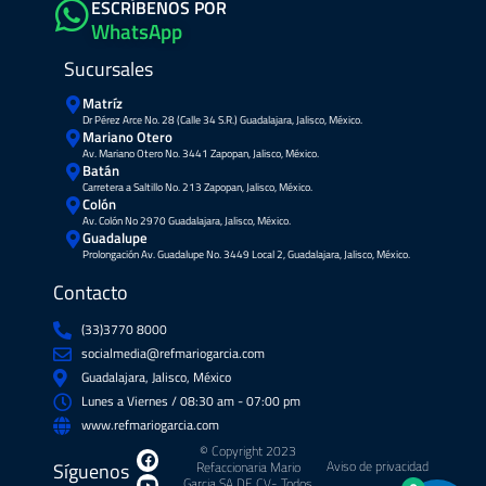
ESCRÍBENOS POR
WhatsApp
Sucursales
Matríz
Dr Pérez Arce No. 28 (Calle 34 S.R.) Guadalajara, Jalisco, México.
Mariano Otero
Av. Mariano Otero No. 3441 Zapopan, Jalisco, México.
Batán
Carretera a Saltillo No. 213 Zapopan, Jalisco, México.
Colón
Av. Colón No 2970 Guadalajara, Jalisco, México.
Guadalupe
Prolongación Av. Guadalupe No. 3449 Local 2, Guadalajara, Jalisco, México.
Contacto
(33)3770 8000
socialmedia@refmariogarcia.com
Guadalajara, Jalisco, México
Lunes a Viernes / 08:30 am - 07:00 pm
www.refmariogarcia.com
© Copyright 2023
F
Y
W
I
Aviso de privacidad
Síguenos
Refaccionaria Mario
a
o
h
n
Garcia SA DE CV- Todos
c
u
a
s