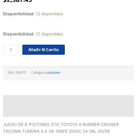
Disponibilidad:
12 disponibles
Juego
Disponibilidad:
12 disponibles
Pistones
Std
Añadir Al Carrito
Toyota
4runner
4.0
SKU
33670
Categoría
pistones
V6
1grfe
24val
05/09
Descripción
cantidad
Valoraciones (0)
JUEGO DE 6 PISTONES STD TOYOTA 4 RUNNER CRUISER
TACOMA TUNDRA 4.0 V6 1GRFE DOHC 24 VAL 05/09