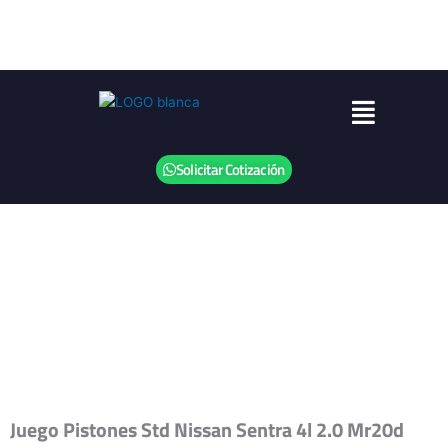
Ir
al
contenido
Menú
Solicitar Cotización
Juego Pistones Std Nissan Sentra 4l 2.0 Mr20d