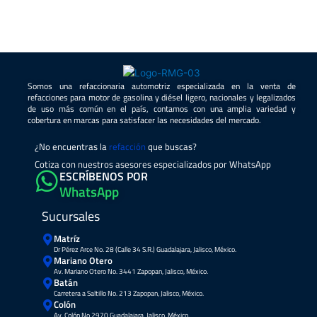
Somos una refaccionaria automotriz especializada en la venta de
refacciones para motor de gasolina y diésel ligero, nacionales y legalizados
de uso más común en el país, contamos con una amplia variedad y
cobertura en marcas para satisfacer las necesidades del mercado.
¿No encuentras la
refacción
que buscas?
Cotiza con nuestros asesores especializados por WhatsApp
ESCRÍBENOS POR
WhatsApp
Sucursales
Matríz
Dr Pérez Arce No. 28 (Calle 34 S.R.) Guadalajara, Jalisco, México.
Mariano Otero
Av. Mariano Otero No. 3441 Zapopan, Jalisco, México.
Batán
Carretera a Saltillo No. 213 Zapopan, Jalisco, México.
Colón
Av. Colón No 2970 Guadalajara, Jalisco, México.