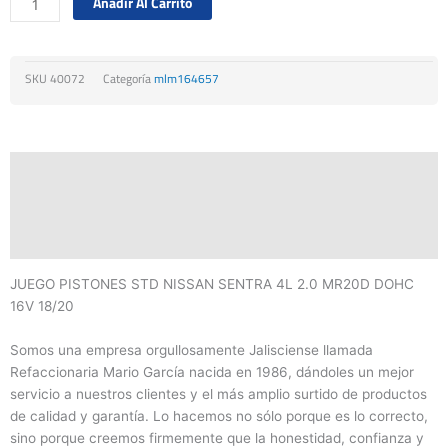
Añadir Al Carrito
Nissan
Sentra
4l
SKU
40072
Categoría
mlm164657
2.0
Mr20d
Dohc
16v
Descripción
18/20
cantidad
Información adicional
Valoraciones (0)
JUEGO PISTONES STD NISSAN SENTRA 4L 2.0 MR20D DOHC
16V 18/20
Somos una empresa orgullosamente Jalisciense llamada
Refaccionaria Mario García nacida en 1986, dándoles un mejor
servicio a nuestros clientes y el más amplio surtido de productos
de calidad y garantía. Lo hacemos no sólo porque es lo correcto,
sino porque creemos firmemente que la honestidad, confianza y