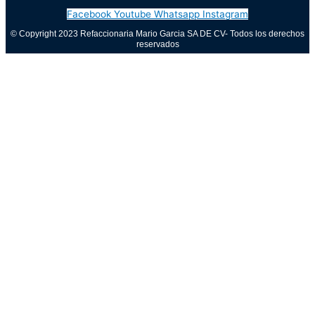
Facebook
Youtube
Whatsapp
Instagram
© Copyright 2023 Refaccionaria Mario Garcia SA DE CV- Todos los derechos
reservados
Aviso de privacidad
0
Cerrar carrito
Tu carrito está vacío
0
Visita nuestra tienda para ver lo que está disponible
Total del carrito:
Total
$
0.00
Tu carrito está vacío. Compra ahora →
Call Now Button