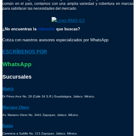
común en el país, contamos con una amplia variedad y cobertura en marcas
para satisfacer las necesidades del mercado.
¿No encuentras la
refacción
que buscas?
Cotiza con nuestros asesores especializados por WhatsApp
ESCRÍBENOS POR
WhatsApp
Sucursales
Matríz
Dr Pérez Arce No. 28 (Calle 34 S.R.) Guadalajara, Jalisco, México.
Mariano Otero
Av. Mariano Otero No. 3441 Zapopan, Jalisco, México.
Batán
Carretera a Saltillo No. 213 Zapopan, Jalisco, México.