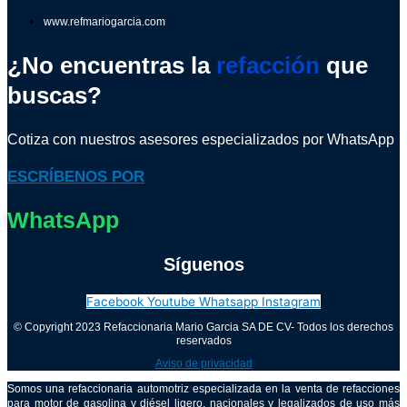
www.refmariogarcia.com
¿No encuentras la
refacción
que
buscas?
Cotiza con nuestros asesores especializados por WhatsApp
ESCRÍBENOS POR
WhatsApp
Síguenos
Facebook
Youtube
Whatsapp
Instagram
© Copyright 2023 Refaccionaria Mario Garcia SA DE CV- Todos los derechos
reservados
Aviso de privacidad
Somos una refaccionaria automotriz especializada en la venta de refacciones
para motor de gasolina y diésel ligero, nacionales y legalizados de uso más