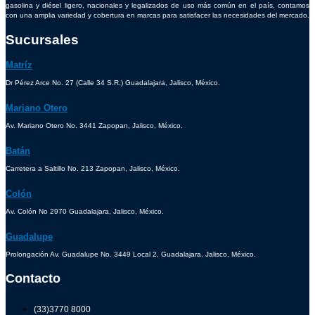
gasolina y diésel ligero, nacionales y legalizados de uso más común en el país, contamos
con una amplia variedad y cobertura en marcas para satisfacer las necesidades del mercado.
Sucursales
Matríz
Dr Pérez Arce No. 27 (Calle 34 S.R.) Guadalajara, Jalisco, México.
Mariano Otero
Av. Mariano Otero No. 3441 Zapopan, Jalisco, México.
Batán
Carretera a Saltillo No. 213 Zapopan, Jalisco, México.
Colón
Av. Colón No 2970 Guadalajara, Jalisco, México.
Guadalupe
Prolongación Av. Guadalupe No. 3449 Local 2, Guadalajara, Jalisco, México.
Contacto
(33)3770 8000