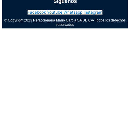
Síguenos
Facebook
Youtube
Whatsapp
Instagram
© Copyright 2023 Refaccionaria Mario Garcia SA DE CV- Todos los derechos
reservados
Aviso de privacidad
0
Cerrar carrito
Tu carrito está vacío
0
Visita nuestra tienda para ver lo que está disponible
Total del carrito:
Total
$
0.00
Tu carrito está vacío. Compra ahora →
Call Now Button