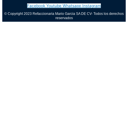
Facebook
Youtube
Whatsapp
Instagram
© Copyright 2023 Refaccionaria Mario Garcia SA DE CV- Todos los derechos
reservados
Aviso de privacidad
0
Cerrar carrito
Tu carrito está vacío
0
Visita nuestra tienda para ver lo que está disponible
Total del carrito:
Total
$
0.00
Tu carrito está vacío. Compra ahora →
Call Now Button