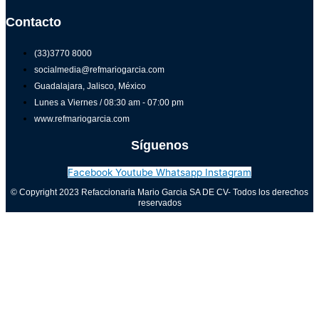
Contacto
(33)3770 8000
socialmedia@refmariogarcia.com
Guadalajara, Jalisco, México
Lunes a Viernes / 08:30 am - 07:00 pm
www.refmariogarcia.com
Síguenos
Facebook
Youtube
Whatsapp
Instagram
© Copyright 2023 Refaccionaria Mario Garcia SA DE CV- Todos los derechos
reservados
Aviso de privacidad
0
Cerrar carrito