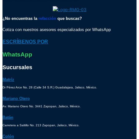
¿No encuentras la
refacción
que buscas?
Cotiza con nuestros asesores especializados por WhatsApp
ESCRÍBENOS POR
WhatsApp
Sucursales
Matríz
Dr Pérez Arce No. 28 (Calle 34 S.R.) Guadalajara, Jalisco, México.
Mariano Otero
Av. Mariano Otero No. 3441 Zapopan, Jalisco, México.
Batán
Carretera a Saltillo No. 213 Zapopan, Jalisco, México.
Colón