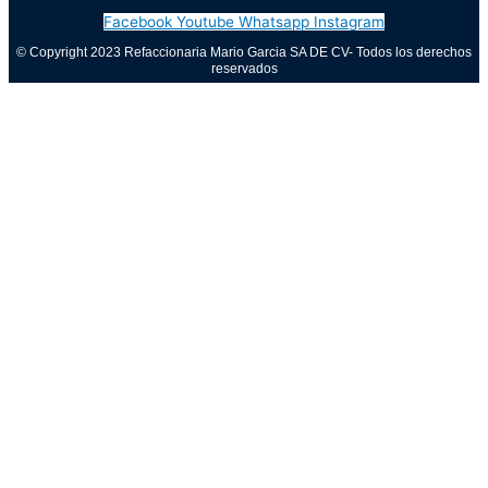
Facebook
Youtube
Whatsapp
Instagram
© Copyright 2023 Refaccionaria Mario Garcia SA DE CV- Todos los derechos
reservados
Aviso de privacidad
0
Cerrar carrito
Tu carrito está vacío
0
Visita nuestra tienda para ver lo que está disponible
Total del carrito:
Total
$
0.00
Tu carrito está vacío. Compra ahora →
Call Now Button