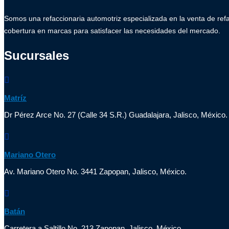
Somos una refaccionaria automotriz especializada en la venta de ref
cobertura en marcas para satisfacer las necesidades del mercado.
Sucursales
Matríz
Dr Pérez Arce No. 27 (Calle 34 S.R.) Guadalajara, Jalisco, México.
Mariano Otero
Av. Mariano Otero No. 3441 Zapopan, Jalisco, México.
Batán
Carretera a Saltillo No. 213 Zapopan, Jalisco, México.