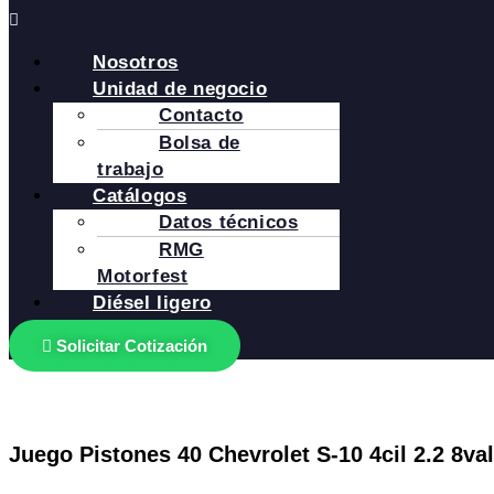
Nosotros
Unidad de negocio
Contacto
Bolsa de
trabajo
Catálogos
Datos técnicos
RMG
Motorfest
Diésel ligero
Solicitar Cotización
Juego Pistones 40 Chevrolet S-10 4cil 2.2 8val