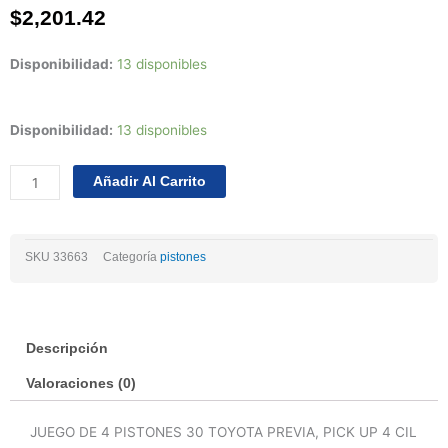
$
2,201.42
Disponibilidad:
13 disponibles
Juego
Disponibilidad:
13 disponibles
Pistones
30
Añadir Al Carrito
Toyota
Pick
Up
SKU
33663
Categoría
pistones
4cil
2.4
2rzfe
16val
Descripción
95/05
cantidad
Valoraciones (0)
JUEGO DE 4 PISTONES 30 TOYOTA PREVIA, PICK UP 4 CIL