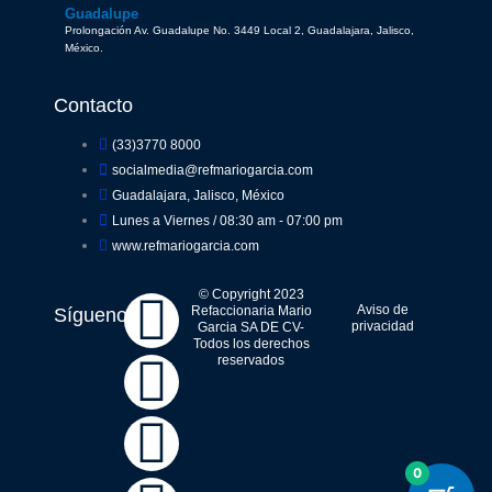
Guadalupe
Prolongación Av. Guadalupe No. 3449 Local 2, Guadalajara, Jalisco,
México.
Contacto
(33)3770 8000
socialmedia@refmariogarcia.com
Guadalajara, Jalisco, México
Lunes a Viernes / 08:30 am - 07:00 pm
www.refmariogarcia.com
F
Y
W
I
© Copyright 2023
Aviso de
Refaccionaria Mario
Síguenos
privacidad
Garcia SA DE CV-
Todos los derechos
a
o
h
n
reservados
c
u
a
s
e
t
t
t
0