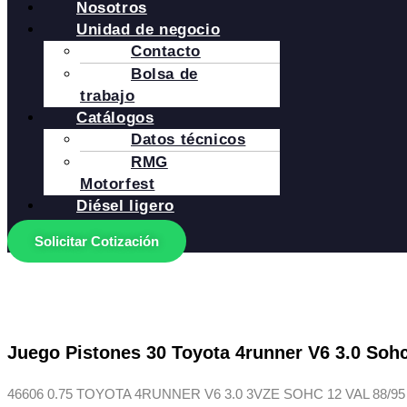
Nosotros
Unidad de negocio
Contacto
Bolsa de
trabajo
Catálogos
Datos técnicos
RMG
Motorfest
Diésel ligero
Solicitar Cotización
Juego Pistones 30 Toyota 4runner V6 3.0 Sohc
46606 0.75 TOYOTA 4RUNNER V6 3.0 3VZE SOHC 12 VAL 88/95