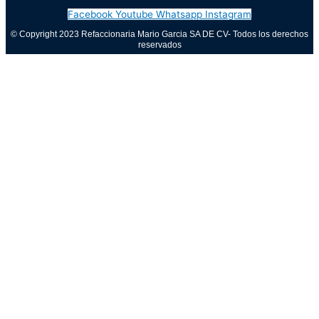
Facebook
Youtube
Whatsapp
Instagram
© Copyright 2023 Refaccionaria Mario Garcia SA DE CV- Todos los derechos
reservados
Aviso de privacidad
0
Cerrar carrito
Tu carrito está vacío
0
Visita nuestra tienda para ver lo que está disponible
Total del carrito:
Total
$
0.00
Tu carrito está vacío. Compra ahora →
Call Now Button