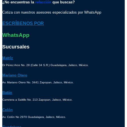
¿No encuentras la
refacción
que buscas?
Cotiza con nuestros asesores especializados por WhatsApp
ESCRÍBENOS POR
WhatsApp
Sucursales
Matríz
Dr Pérez Arce No. 28 (Calle 34 S.R.) Guadalajara, Jalisco, México.
Mariano Otero
Av. Mariano Otero No. 3441 Zapopan, Jalisco, México.
Batán
Carretera a Saltillo No. 213 Zapopan, Jalisco, México.
Colón
Av. Colón No 2970 Guadalajara, Jalisco, México.