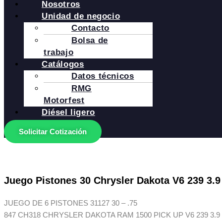
Nosotros
Unidad de negocio
Contacto
Bolsa de
trabajo
Catálogos
Datos técnicos
RMG
Motorfest
Diésel ligero
Solicitar Cotización
Juego Pistones 30 Chrysler Dakota V6 239 3.9
JUEGO DE 6 PISTONES 31127 30 – .75
847 CH318 CHRYSLER DAKOTA RAM 1500 PICK UP V6 239 3.9 OH