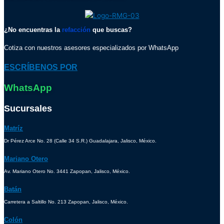
¿No encuentras la
refacción
que buscas?
Cotiza con nuestros asesores especializados por WhatsApp
ESCRÍBENOS POR
WhatsApp
Sucursales
Matríz
Dr Pérez Arce No. 28 (Calle 34 S.R.) Guadalajara, Jalisco, México.
Mariano Otero
Av. Mariano Otero No. 3441 Zapopan, Jalisco, México.
Batán
Carretera a Saltillo No. 213 Zapopan, Jalisco, México.
Colón