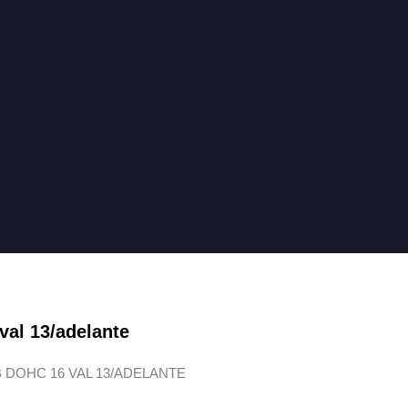
val 13/adelante
B DOHC 16 VAL 13/ADELANTE