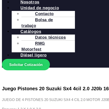
Nosotros
Unidad de negocio
Contacto
Bolsa de
trabajo
Catálogos
Datos técnicos
RMG
Motorfest
Diésel ligero
Solicitar Cotización
Juego Pistones 20 Suzuki Sx4 4cil 2.0 J20b 16
JUEGO DE 4 PISTONES 20 SUZUKI SX4 4 CIL 2.0 MOTOR J20