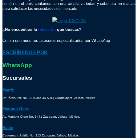
común en el país, contamos con una amplia variedad y cobertura en marcas
para satisfacer las necesidades del mercado.
¿No encuentras la
refacción
que buscas?
Cotiza con nuestros asesores especializados por WhatsApp
ESCRÍBENOS POR
WhatsApp
Sucursales
Matríz
Dr Pérez Arce No. 28 (Calle 34 S.R.) Guadalajara, Jalisco, México.
Mariano Otero
Av. Mariano Otero No. 3441 Zapopan, Jalisco, México.
Batán
Carretera a Saltillo No. 213 Zapopan, Jalisco, México.