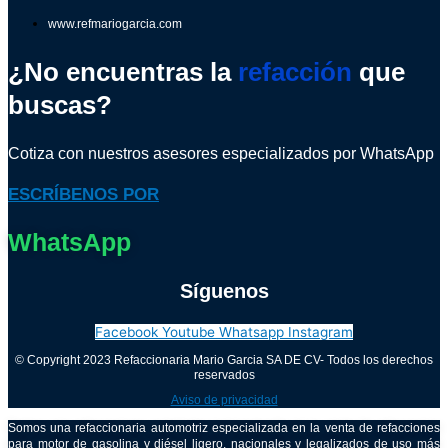
www.refmariogarcia.com
¿No encuentras la
refacción
que
buscas?
Cotiza con nuestros asesores especializados por WhatsApp
ESCRÍBENOS POR
WhatsApp
Síguenos
Facebook
Youtube
Whatsapp
Instagram
© Copyright 2023 Refaccionaria Mario Garcia SA DE CV- Todos los derechos
reservados
Aviso de privacidad
Somos una refaccionaria automotriz especializada en la venta de refacciones
para motor de gasolina y diésel ligero, nacionales y legalizados de uso más