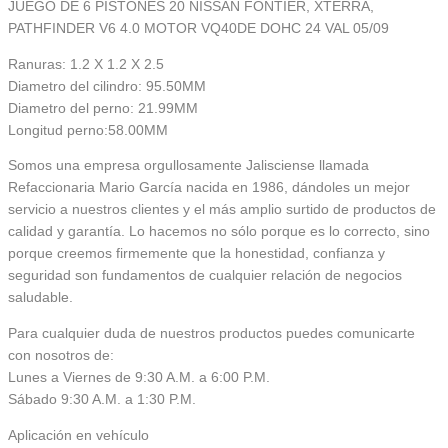
JUEGO DE 6 PISTONES 20 NISSAN FONTIER, XTERRA,
PATHFINDER V6 4.0 MOTOR VQ40DE DOHC 24 VAL 05/09
Ranuras: 1.2 X 1.2 X 2.5
Diametro del cilindro: 95.50MM
Diametro del perno: 21.99MM
Longitud perno:58.00MM
Somos una empresa orgullosamente Jalisciense llamada
Refaccionaria Mario García nacida en 1986, dándoles un mejor
servicio a nuestros clientes y el más amplio surtido de productos de
calidad y garantía. Lo hacemos no sólo porque es lo correcto, sino
porque creemos firmemente que la honestidad, confianza y
seguridad son fundamentos de cualquier relación de negocios
saludable.
Para cualquier duda de nuestros productos puedes comunicarte
con nosotros de:
Lunes a Viernes de 9:30 A.M. a 6:00 P.M.
Sábado 9:30 A.M. a 1:30 P.M.
Aplicación en vehículo