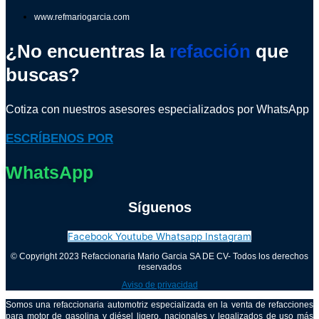
www.refmariogarcia.com
¿No encuentras la
refacción
que
buscas?
Cotiza con nuestros asesores especializados por WhatsApp
ESCRÍBENOS POR
WhatsApp
Síguenos
Facebook
Youtube
Whatsapp
Instagram
© Copyright 2023 Refaccionaria Mario Garcia SA DE CV- Todos los derechos
reservados
Aviso de privacidad
Somos una refaccionaria automotriz especializada en la venta de refacciones
para motor de gasolina y diésel ligero, nacionales y legalizados de uso más