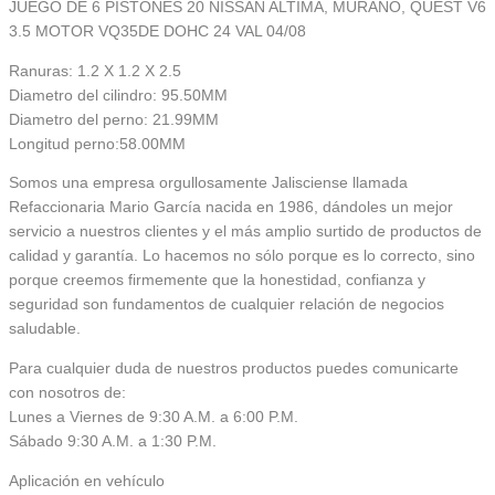
JUEGO DE 6 PISTONES 20 NISSAN ALTIMA, MURANO, QUEST V6
3.5 MOTOR VQ35DE DOHC 24 VAL 04/08
Ranuras: 1.2 X 1.2 X 2.5
Diametro del cilindro: 95.50MM
Diametro del perno: 21.99MM
Longitud perno:58.00MM
Somos una empresa orgullosamente Jalisciense llamada
Refaccionaria Mario García nacida en 1986, dándoles un mejor
servicio a nuestros clientes y el más amplio surtido de productos de
calidad y garantía. Lo hacemos no sólo porque es lo correcto, sino
porque creemos firmemente que la honestidad, confianza y
seguridad son fundamentos de cualquier relación de negocios
saludable.
Para cualquier duda de nuestros productos puedes comunicarte
con nosotros de:
Lunes a Viernes de 9:30 A.M. a 6:00 P.M.
Sábado 9:30 A.M. a 1:30 P.M.
Aplicación en vehículo