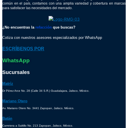
común en el país, contamos con una amplia variedad y cobertura en marcas
para satisfacer las necesidades del mercado.
¿No encuentras la
refacción
que buscas?
Cotiza con nuestros asesores especializados por WhatsApp
ESCRÍBENOS POR
WhatsApp
Sucursales
Matríz
Dr Pérez Arce No. 28 (Calle 34 S.R.) Guadalajara, Jalisco, México.
Mariano Otero
Av. Mariano Otero No. 3441 Zapopan, Jalisco, México.
Batán
Carretera a Saltillo No. 213 Zapopan, Jalisco, México.