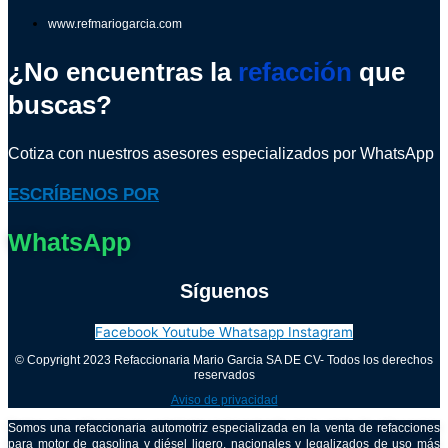
www.refmariogarcia.com
¿No encuentras la
refacción
que
buscas?
Cotiza con nuestros asesores especializados por WhatsApp
ESCRÍBENOS POR
WhatsApp
Síguenos
Facebook
Youtube
Whatsapp
Instagram
© Copyright 2023 Refaccionaria Mario Garcia SA DE CV- Todos los derechos
reservados
Aviso de privacidad
Somos una refaccionaria automotriz especializada en la venta de refacciones
para motor de gasolina y diésel ligero, nacionales y legalizados de uso más