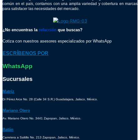
común en el país, contamos con una amplia variedad y cobertura en marcas
para satisfacer las necesidades del mercado.
¿No encuentras la
refacción
que buscas?
Cotiza con nuestros asesores especializados por WhatsApp
ESCRÍBENOS POR
WhatsApp
Sucursales
Matríz
Dr Pérez Arce No. 28 (Calle 34 S.R.) Guadalajara, Jalisco, México.
Mariano Otero
Av. Mariano Otero No. 3441 Zapopan, Jalisco, México.
Batán
Carretera a Saltillo No. 213 Zapopan, Jalisco, México.