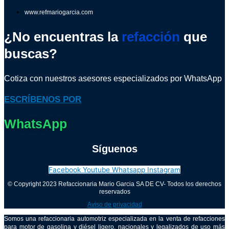
www.refmariogarcia.com
¿No encuentras la
refacción
que
buscas?
Cotiza con nuestros asesores especializados por WhatsApp
ESCRÍBENOS POR
WhatsApp
Síguenos
Facebook
Youtube
Whatsapp
Instagram
© Copyright 2023 Refaccionaria Mario Garcia SA DE CV- Todos los derechos
reservados
Aviso de privacidad
Somos una refaccionaria automotriz especializada en la venta de refacciones
para motor de gasolina y diésel ligero, nacionales y legalizados de uso más