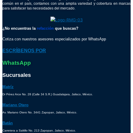
común en el país, contamos con una amplia variedad y cobertura en marcas
para satisfacer las necesidades del mercado.
¿No encuentras la
refacción
que buscas?
Cotiza con nuestros asesores especializados por WhatsApp
ESCRÍBENOS POR
WhatsApp
Sucursales
Matríz
Dr Pérez Arce No. 28 (Calle 34 S.R.) Guadalajara, Jalisco, México.
Mariano Otero
Av. Mariano Otero No. 3441 Zapopan, Jalisco, México.
Batán
Carretera a Saltillo No. 213 Zapopan, Jalisco, México.