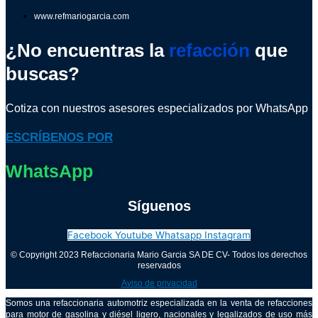
www.refmariogarcia.com
¿No encuentras la
refacción
que
buscas?
Cotiza con nuestros asesores especializados por WhatsApp
ESCRÍBENOS POR
WhatsApp
Síguenos
Facebook
Youtube
Whatsapp
Instagram
© Copyright 2023 Refaccionaria Mario Garcia SA DE CV- Todos los derechos
reservados
Aviso de privacidad
Somos una refaccionaria automotriz especializada en la venta de refacciones
para motor de gasolina y diésel ligero, nacionales y legalizados de uso más