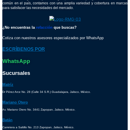
común en el país, contamos con una amplia variedad y cobertura en marcas
para satisfacer las necesidades del mercado.
¿No encuentras la
refacción
que buscas?
Cotiza con nuestros asesores especializados por WhatsApp
ESCRÍBENOS POR
WhatsApp
Sucursales
Matríz
Dr Pérez Arce No. 28 (Calle 34 S.R.) Guadalajara, Jalisco, México.
Mariano Otero
Av. Mariano Otero No. 3441 Zapopan, Jalisco, México.
Batán
Carretera a Saltillo No. 213 Zapopan, Jalisco, México.