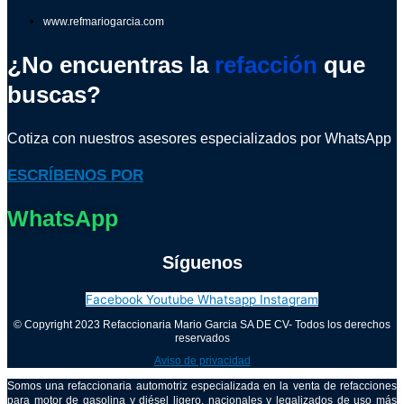
www.refmariogarcia.com
¿No encuentras la
refacción
que
buscas?
Cotiza con nuestros asesores especializados por WhatsApp
ESCRÍBENOS POR
WhatsApp
Síguenos
Facebook
Youtube
Whatsapp
Instagram
© Copyright 2023 Refaccionaria Mario Garcia SA DE CV- Todos los derechos
reservados
Aviso de privacidad
Somos una refaccionaria automotriz especializada en la venta de refacciones
para motor de gasolina y diésel ligero, nacionales y legalizados de uso más