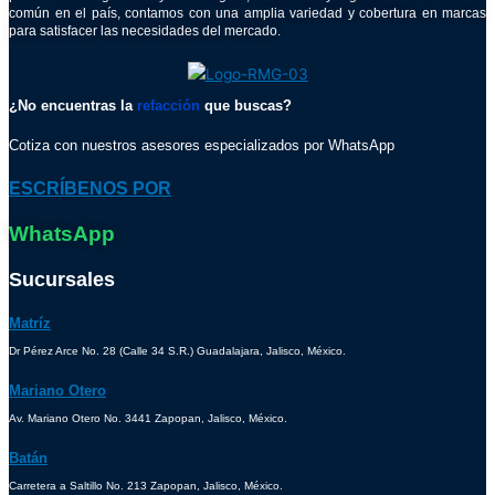
común en el país, contamos con una amplia variedad y cobertura en marcas
para satisfacer las necesidades del mercado.
¿No encuentras la
refacción
que buscas?
Cotiza con nuestros asesores especializados por WhatsApp
ESCRÍBENOS POR
WhatsApp
Sucursales
Matríz
Dr Pérez Arce No. 28 (Calle 34 S.R.) Guadalajara, Jalisco, México.
Mariano Otero
Av. Mariano Otero No. 3441 Zapopan, Jalisco, México.
Batán
Carretera a Saltillo No. 213 Zapopan, Jalisco, México.