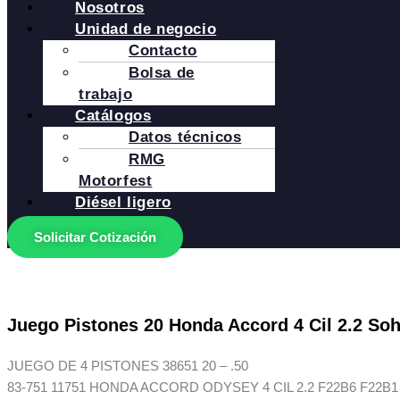
Nosotros
Unidad de negocio
Contacto
Bolsa de
trabajo
Catálogos
Datos técnicos
RMG
Motorfest
Diésel ligero
Solicitar Cotización
Juego Pistones 20 Honda Accord 4 Cil 2.2 Soh
JUEGO DE 4 PISTONES 38651 20 – .50
83-751 11751 HONDA ACCORD ODYSEY 4 CIL 2.2 F22B6 F22B1 