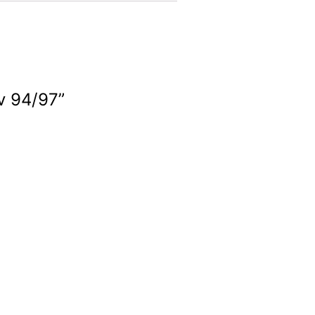
v 94/97”