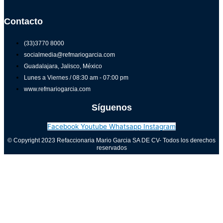
Contacto
(33)3770 8000
socialmedia@refmariogarcia.com
Guadalajara, Jalisco, México
Lunes a Viernes / 08:30 am - 07:00 pm
www.refmariogarcia.com
Síguenos
Facebook
Youtube
Whatsapp
Instagram
© Copyright 2023 Refaccionaria Mario Garcia SA DE CV- Todos los derechos
reservados
Aviso de privacidad
0