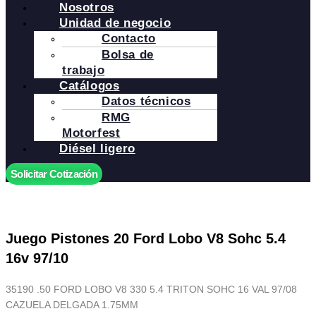
Nosotros
Unidad de negocio
Contacto
Bolsa de
trabajo
Catálogos
Datos técnicos
RMG
Motorfest
Diésel ligero
Solicitar Cotización
Juego Pistones 20 Ford Lobo V8 Sohc 5.4
16v 97/10
35190 .50 FORD LOBO V8 330 5.4 TRITON SOHC 16 VAL 97/08
CAZUELA DELGADA 1.75MM