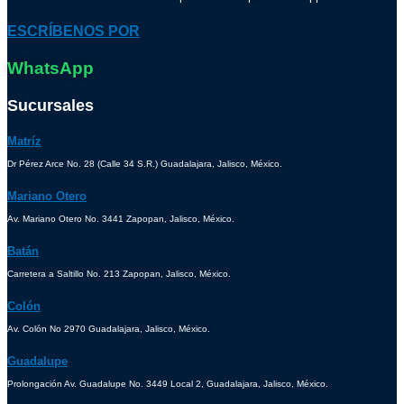
ESCRÍBENOS POR
WhatsApp
Sucursales
Matríz
Dr Pérez Arce No. 28 (Calle 34 S.R.) Guadalajara, Jalisco, México.
Mariano Otero
Av. Mariano Otero No. 3441 Zapopan, Jalisco, México.
Batán
Carretera a Saltillo No. 213 Zapopan, Jalisco, México.
Colón
Av. Colón No 2970 Guadalajara, Jalisco, México.
Guadalupe
Prolongación Av. Guadalupe No. 3449 Local 2, Guadalajara, Jalisco, México.