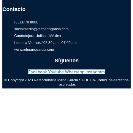
Contacto
(33)3770 8000
socialmedia@refmariogarcia.com
Guadalajara, Jalisco, México
Lunes a Viernes / 08:30 am - 07:00 pm
www.refmariogarcia.com
Síguenos
Facebook
Youtube
Whatsapp
Instagram
© Copyright 2023 Refaccionaria Mario Garcia SA DE CV- Todos los derechos
reservados
Aviso de privacidad
0
Cerrar carrito