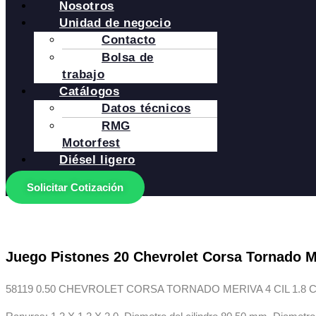
Nosotros
Unidad de negocio
Contacto
Bolsa de
trabajo
Catálogos
Datos técnicos
RMG
Motorfest
Diésel ligero
Solicitar Cotización
Juego Pistones 20 Chevrolet Corsa Tornado Me
58119 0.50 CHEVROLET CORSA TORNADO MERIVA 4 CIL 1.8 