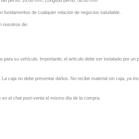
o del perno: 18.00 mm, Longitud perno: 56.00 mm
n fundamentos de cualquier relación de negocios saludable.
n nosotros de:
 para su vehículo. Importante, el artículo debe ser instalado por un p
La caja no debe presentar daños. No recibe material sin caja, ya ins
s en el chat post-venta el mismo día de la compra.