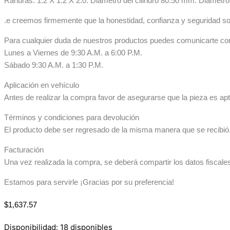
Ranuras: 1.2 X 1.2 X 2.0. Diametro del cilindro 80.50 mm. Diametr
.e creemos firmemente que la honestidad, confianza y seguridad so
Para cualquier duda de nuestros productos puedes comunicarte co
Lunes a Viernes de 9:30 A.M. a 6:00 P.M.
Sábado 9:30 A.M. a 1:30 P.M.
Aplicación en vehículo
Antes de realizar la compra favor de asegurarse que la pieza es apta
Términos y condiciones para devolución
El producto debe ser regresado de la misma manera que se recibió. 
Facturación
Una vez realizada la compra, se deberá compartir los datos fiscale
Estamos para servirle ¡Gracias por su preferencia!
$
1,637.57
Disponibilidad:
18 disponibles