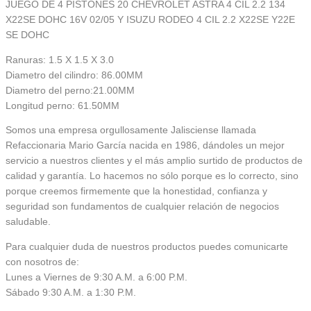
JUEGO DE 4 PISTONES 20 CHEVROLET ASTRA 4 CIL 2.2 134
X22SE DOHC 16V 02/05 Y ISUZU RODEO 4 CIL 2.2 X22SE Y22E
SE DOHC
Ranuras: 1.5 X 1.5 X 3.0
Diametro del cilindro: 86.00MM
Diametro del perno:21.00MM
Longitud perno: 61.50MM
Somos una empresa orgullosamente Jalisciense llamada
Refaccionaria Mario García nacida en 1986, dándoles un mejor
servicio a nuestros clientes y el más amplio surtido de productos de
calidad y garantía. Lo hacemos no sólo porque es lo correcto, sino
porque creemos firmemente que la honestidad, confianza y
seguridad son fundamentos de cualquier relación de negocios
saludable.
Para cualquier duda de nuestros productos puedes comunicarte
con nosotros de:
Lunes a Viernes de 9:30 A.M. a 6:00 P.M.
Sábado 9:30 A.M. a 1:30 P.M.